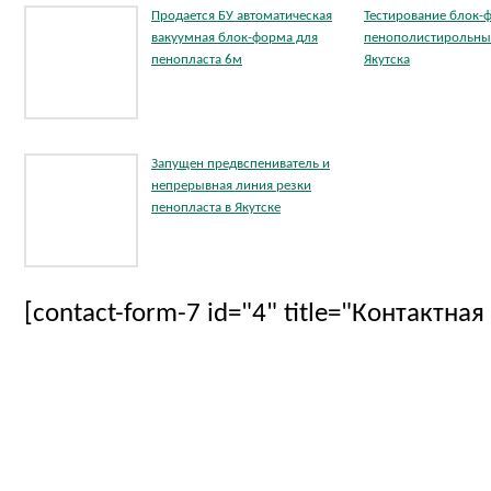
Продается БУ автоматическая
Тестирование блок-
вакуумная блок-форма для
пенополистирольных
пенопласта 6м
Якутска
Запущен предвспениватель и
непрерывная линия резки
пенопласта в Якутске
[contact-form-7 id="4" title="Контактна